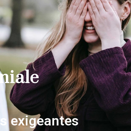
niale
s exigeantes