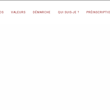
Fermeture estivale du 25 juillet au 25 août
OS
VALEURS
DÉMARCHE
QUI SUIS-JE ?
PRÉINSCRIPTI